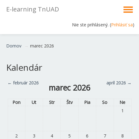
E-learning TnUAD
Nie ste prihlásený. (
Prihlásiť sa
)
Slovenčina ‎(sk)‎
Domov
→
marec 2026
Kalendár
←
február 2026
apríl 2026
→
marec 2026
Pon
Ut
Str
Štv
Pia
So
Ne
1
2
3
4
5
6
7
8