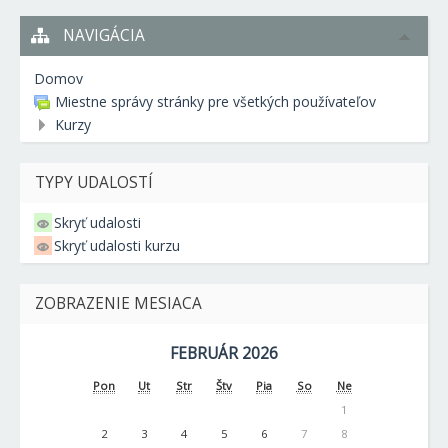
NAVIGÁCIA
Domov
Miestne správy stránky pre všetkých používateľov
Kurzy
TYPY UDALOSTÍ
Skryť udalosti
Skryť udalosti kurzu
ZOBRAZENIE MESIACA
FEBRUÁR 2026
Pon
Ut
Str
Štv
Pia
So
Ne
1
2
3
4
5
6
7
8