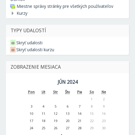
Miestne správy stránky pre všetkých používateľov
Kurzy
TYPY UDALOSTÍ
Skryť udalosti
Skryť udalosti kurzu
ZOBRAZENIE MESIACA
JÚN 2024
Pon
Ut
Str
Štv
Pia
So
Ne
1
2
3
4
5
6
7
8
9
10
11
12
13
14
15
16
17
18
19
20
21
22
23
24
25
26
27
28
29
30