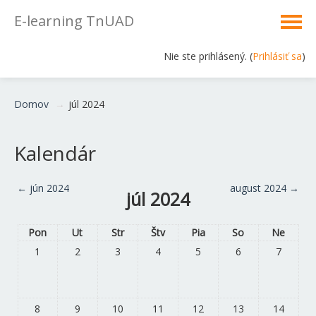
E-learning TnUAD
Nie ste prihlásený. (
Prihlásiť sa
)
Slovenčina ‎(sk)‎
Domov
→
júl 2024
Kalendár
←
jún 2024
august 2024
→
júl 2024
Pon
Ut
Str
Štv
Pia
So
Ne
1
2
3
4
5
6
7
8
9
10
11
12
13
14