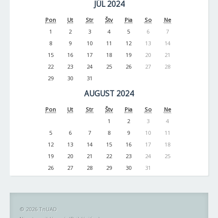
JÚL 2024
Pon
Ut
Str
Štv
Pia
So
Ne
1
2
3
4
5
6
7
8
9
10
11
12
13
14
15
16
17
18
19
20
21
22
23
24
25
26
27
28
29
30
31
AUGUST 2024
Pon
Ut
Str
Štv
Pia
So
Ne
1
2
3
4
5
6
7
8
9
10
11
12
13
14
15
16
17
18
19
20
21
22
23
24
25
26
27
28
29
30
31
© 2026 TnUAD