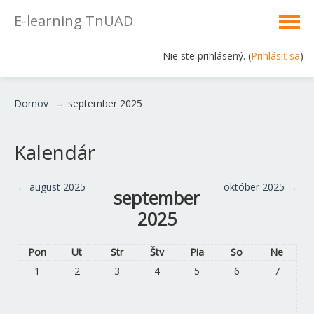
E-learning TnUAD
Nie ste prihlásený. (
Prihlásiť sa
)
Slovenčina ‎(sk)‎
Domov
→
september 2025
Kalendár
←
august 2025
október 2025
→
september
2025
Pon
Ut
Str
Štv
Pia
So
Ne
1
2
3
4
5
6
7