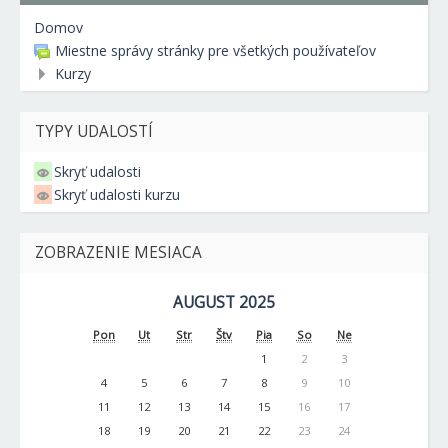
Domov
Miestne správy stránky pre všetkých používateľov
Kurzy
TYPY UDALOSTÍ
Skryť udalosti
Skryť udalosti kurzu
ZOBRAZENIE MESIACA
AUGUST 2025
Pon
Ut
Str
Štv
Pia
So
Ne
1
2
3
4
5
6
7
8
9
10
11
12
13
14
15
16
17
18
19
20
21
22
23
24