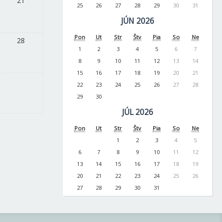
21
25
26
27
28
29
30
31
JÚN 2026
Pon
Ut
Str
Štv
Pia
So
Ne
28
1
2
3
4
5
6
7
8
9
10
11
12
13
14
15
16
17
18
19
20
21
22
23
24
25
26
27
28
29
30
JÚL 2026
Pon
Ut
Str
Štv
Pia
So
Ne
1
2
3
4
5
6
7
8
9
10
11
12
13
14
15
16
17
18
19
20
21
22
23
24
25
26
27
28
29
30
31