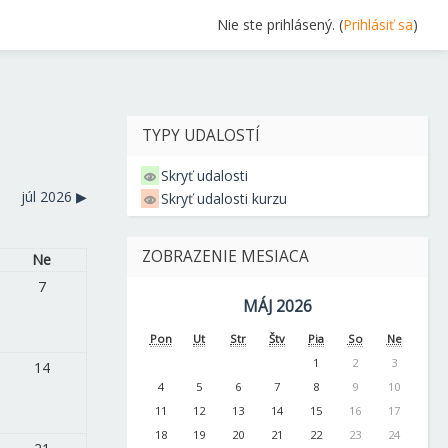
Nie ste prihlásený. (
Prihlásiť sa
)
TYPY UDALOSTÍ
Skryť udalosti
júl 2026
▶︎
Skryť udalosti kurzu
ZOBRAZENIE MESIACA
Ne
7
MÁJ 2026
Pon
Ut
Str
Štv
Pia
So
Ne
1
2
3
14
4
5
6
7
8
9
10
11
12
13
14
15
16
17
18
19
20
21
22
23
24