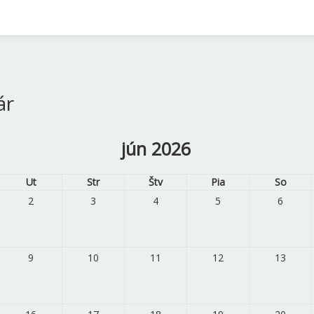
ár
jún 2026
Ut
Str
Štv
Pia
So
2
3
4
5
6
9
10
11
12
13