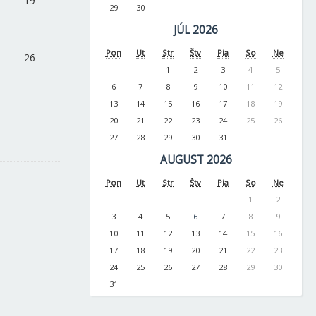
19
29
30
JÚL 2026
Pon
Ut
Str
Štv
Pia
So
Ne
26
1
2
3
4
5
6
7
8
9
10
11
12
13
14
15
16
17
18
19
20
21
22
23
24
25
26
27
28
29
30
31
AUGUST 2026
Pon
Ut
Str
Štv
Pia
So
Ne
1
2
3
4
5
6
7
8
9
10
11
12
13
14
15
16
17
18
19
20
21
22
23
24
25
26
27
28
29
30
31