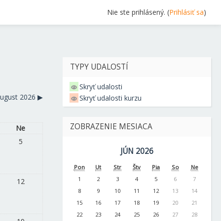
Nie ste prihlásený. (
Prihlásiť sa
)
TYPY UDALOSTÍ
Skryť udalosti
ugust 2026
▶︎
Skryť udalosti kurzu
ZOBRAZENIE MESIACA
Ne
5
JÚN 2026
Pon
Ut
Str
Štv
Pia
So
Ne
1
2
3
4
5
6
7
12
8
9
10
11
12
13
14
15
16
17
18
19
20
21
22
23
24
25
26
27
28