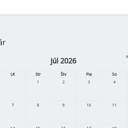
ár
a
júl 2026
Ut
Str
Štv
Pia
So
1
2
3
4
7
8
9
10
11