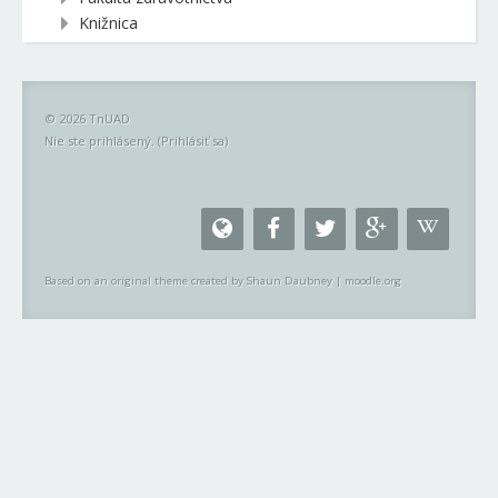
Knižnica
© 2026 TnUAD
Nie ste prihlásený. (
Prihlásiť sa
)
Based on an original theme created by Shaun Daubney
|
moodle.org