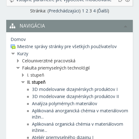
Stránka: (
Predchádzajúci
)
1
2
3
4
(
Ďalší
)
NAVIGÁCIA
Domov
Miestne správy stránky pre všetkých používateľov
Kurzy
Celouniverzitné pracoviská
Fakulta priemyselných technológií
I. stupeň
II. stupeň
3D modelovanie dizajnérskych produktov I
3D modelovanie dizajnérskych produktov II
Analýza polymérnych materiálov
Aplikovaná anorganická chémia v materiálovom
inžin...
Aplikovaná organická chémia v materiálovom
inžinie...
Ateliér priemyselného dizajnu I