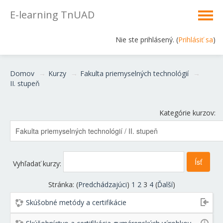
E-learning TnUAD
Nie ste prihlásený. (
Prihlásiť sa
)
Slovenčina ‎(sk)‎
Domov
→
Kurzy
→
Fakulta priemyselných technológií
→
II. stupeň
Kategórie kurzov:
Vyhľadať kurzy:
Stránka: (
Predchádzajúci
)
1
2
3
4
(
Ďalší
)
Skúšobné metódy a certifikácie