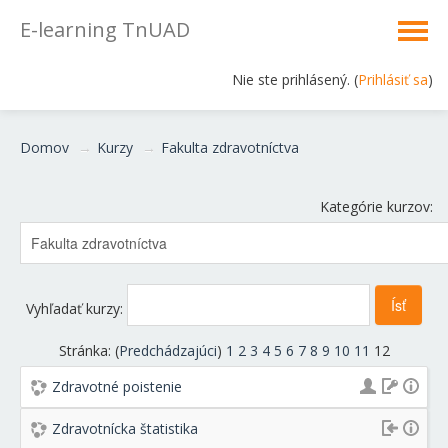
E-learning TnUAD
Nie ste prihlásený. (
Prihlásiť sa
)
Slovenčina ‎(sk)‎
Domov
→
Kurzy
→
Fakulta zdravotníctva
Kategórie kurzov:
Vyhľadať kurzy:
Stránka: (
Predchádzajúci
)
1
2
3
4
5
6
7
8
9
10
11
12
Zdravotné poistenie
Zdravotnícka štatistika