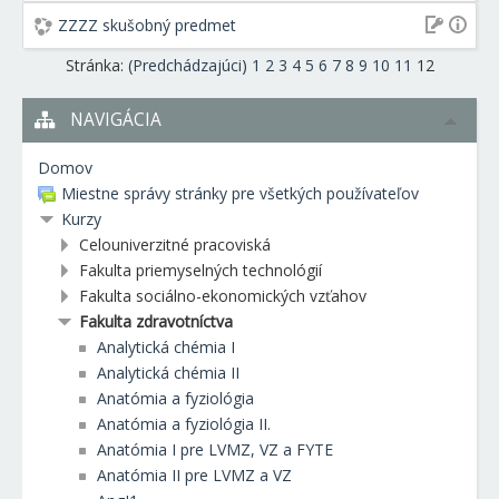
ZZZZ skušobný predmet
Stránka: (
Predchádzajúci
)
1
2
3
4
5
6
7
8
9
10
11
12
NAVIGÁCIA
Domov
Miestne správy stránky pre všetkých používateľov
Kurzy
Celouniverzitné pracoviská
Fakulta priemyselných technológií
Fakulta sociálno-ekonomických vzťahov
Fakulta zdravotníctva
Analytická chémia I
Analytická chémia II
Anatómia a fyziológia
Anatómia a fyziológia II.
Anatómia I pre LVMZ, VZ a FYTE
Anatómia II pre LVMZ a VZ