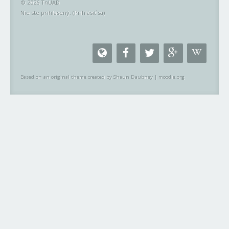
© 2026 TnUAD
Nie ste prihlásený. (
Prihlásiť sa
)
Based on an original theme created by Shaun Daubney
|
moodle.org