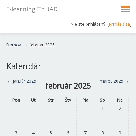
E-learning TnUAD
Nie ste prihlásený. (
Prihlásiť sa
)
Slovenčina ‎(sk)‎
Domov
→
február 2025
Kalendár
←
január 2025
marec 2025
→
február 2025
Pon
Ut
Str
Štv
Pia
So
Ne
1
2
3
4
5
6
7
8
9