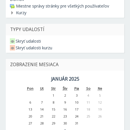
Miestne správy stránky pre všetkých používateľov
Kurzy
TYPY UDALOSTÍ
Skryť udalosti
Skryť udalosti kurzu
ZOBRAZENIE MESIACA
JANUÁR 2025
Pon
Ut
Str
Štv
Pia
So
Ne
1
2
3
4
5
6
7
8
9
10
11
12
13
14
15
16
17
18
19
20
21
22
23
24
25
26
27
28
29
30
31