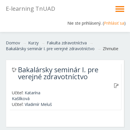
E-learning TnUAD
Nie ste prihlásený. (
Prihlásiť sa
)
Domov
→
Kurzy
→
Fakulta zdravotníctva
→
Bakalársky seminár I. pre verejné zdravotníctvo
→
Zhrnutie
Bakalársky seminár I. pre
verejné zdravotníctvo
Učiteľ:
Katarína
Kašlíková
Učiteľ:
Vladimír Meluš