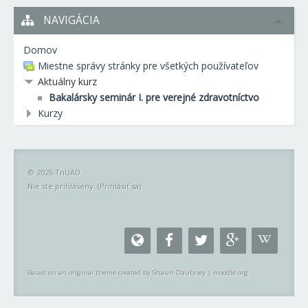
NAVIGÁCIA
Domov
Miestne správy stránky pre všetkých používateľov
Aktuálny kurz
Bakalársky seminár I. pre verejné zdravotníctvo
Kurzy
© 2026 TnUAD
Nie ste prihlásený. (
Prihlásiť sa
)
Based on an original theme created by Shaun Daubney
|
moodle.org