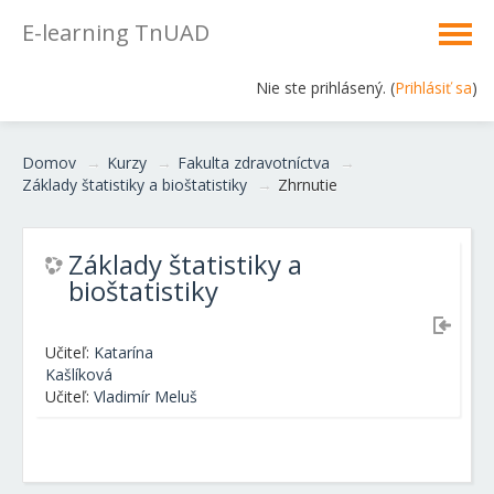
E-learning TnUAD
Nie ste prihlásený. (
Prihlásiť sa
)
Domov
→
Kurzy
→
Fakulta zdravotníctva
→
Základy štatistiky a bioštatistiky
→
Zhrnutie
Základy štatistiky a
bioštatistiky
Učiteľ:
Katarína
Kašlíková
Učiteľ:
Vladimír Meluš