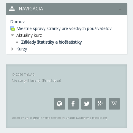
NAVIGÁCIA
Domov
Miestne správy stránky pre všetkých používateľov
Aktuálny kurz
Základy štatistiky a bioštatistiky
Kurzy
© 2026 TnUAD
Nie ste prihlásený. (
Prihlásiť sa
)
Based on an original theme created by Shaun Daubney
|
moodle.org