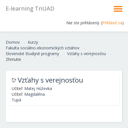
E-learning TnUAD
Nie ste prihlásený. (
Prihlásiť sa
)
Domov
→
Kurzy
→
Fakulta sociálno-ekonomických vzťahov
→
Slovenské študijné programy
→
Vzťahy s verejnosťou
→
Zhrnutie
Vzťahy s verejnosťou
Učiteľ:
Matej Húževka
Učiteľ:
Magdaléna
Tupá