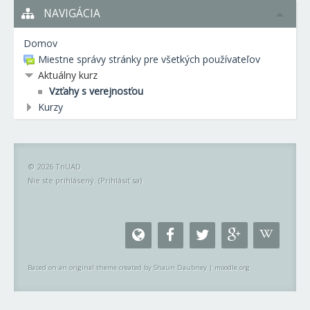
NAVIGÁCIA
Domov
Miestne správy stránky pre všetkých používateľov
Aktuálny kurz
Vzťahy s verejnosťou
Kurzy
© 2026 TnUAD
Nie ste prihlásený. (
Prihlásiť sa
)
Based on an original theme created by Shaun Daubney
|
moodle.org