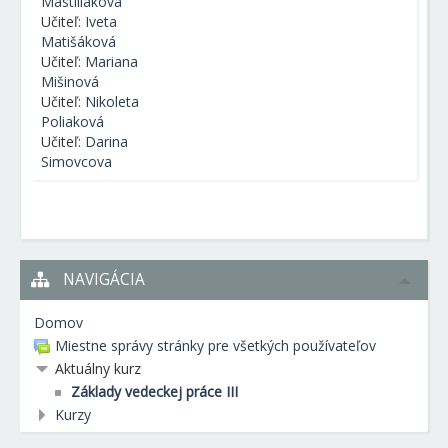
Mastiliakova
Učiteľ:
Iveta
Matišáková
Učiteľ:
Mariana
Mišinová
Učiteľ:
Nikoleta
Poliaková
Učiteľ:
Darina
Simovcova
NAVIGÁCIA
Domov
Miestne správy stránky pre všetkých používateľov
Aktuálny kurz
Základy vedeckej práce III
Kurzy