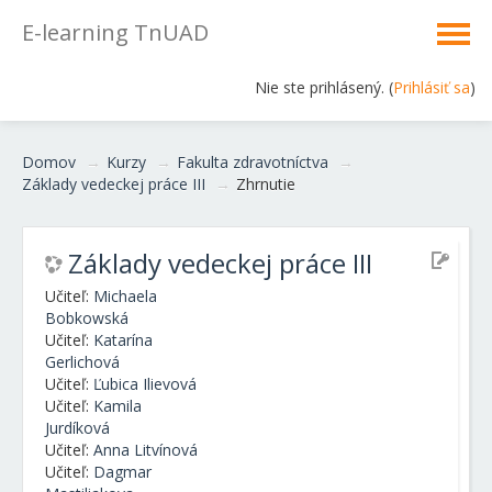
E-learning TnUAD
Nie ste prihlásený. (
Prihlásiť sa
)
Domov
→
Kurzy
→
Fakulta zdravotníctva
→
Základy vedeckej práce III
→
Zhrnutie
Základy vedeckej práce III
Učiteľ:
Michaela
Bobkowská
Učiteľ:
Katarína
Gerlichová
Učiteľ:
Ľubica Ilievová
Učiteľ:
Kamila
Jurdíková
Učiteľ:
Anna Litvínová
Učiteľ:
Dagmar