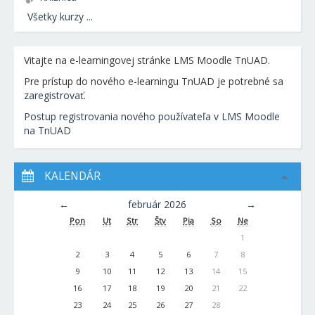
Všetky kurzy
...
Vitajte na e-learningovej stránke LMS Moodle TnUAD.
Pre prístup do nového e-learningu TnUAD je potrebné sa
zaregistrovať
.
Postup registrovania nového používateľa v LMS Moodle
na TnUAD
KALENDÁR
←
február 2026
→
Pon
Ut
Str
Štv
Pia
So
Ne
1
2
3
4
5
6
7
8
9
10
11
12
13
14
15
16
17
18
19
20
21
22
23
24
25
26
27
28