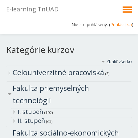
E-learning TnUAD
Nie ste prihlásený. (
Prihlásiť sa
)
Slovenčina ‎(sk)‎
Kategórie kurzov
Zbaliť všetko
Celouniverzitné pracoviská
(3)
Fakulta priemyselných
technológií
I. stupeň
(102)
II. stupeň
(65)
Fakulta sociálno-ekonomických