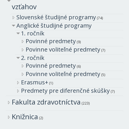
vzťahov
Slovenské študijné programy
(74)
Anglické študijné programy
1. ročník
Povinné predmety
(9)
Povinne voliteľné predmety
(7)
2. ročník
Povinné predmety
(6)
Povinne voliteľné predmety
(5)
Erasmus+
(1)
Predmety pre diferenčné skúšky
(7)
Fakulta zdravotníctva
(223)
Knižnica
(2)